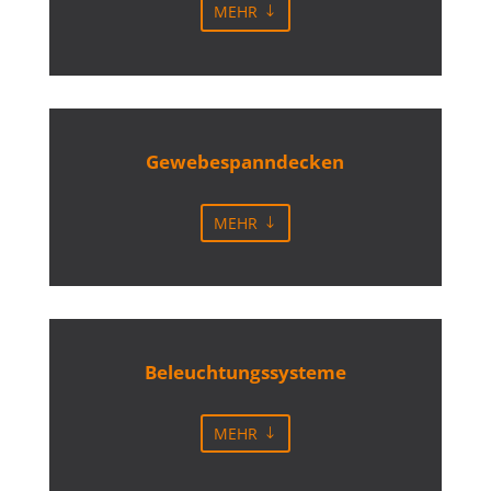
MEHR
Gewebespanndecken
MEHR
Beleuchtungssysteme
MEHR